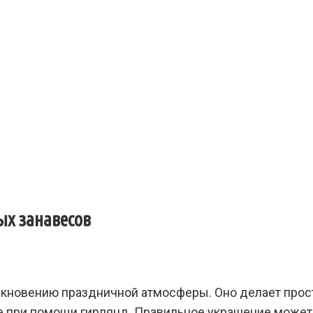
ых занавесов
икновению праздничной атмосферы. Оно делает прос
е при помощи гирлянд. Правильное украшение может