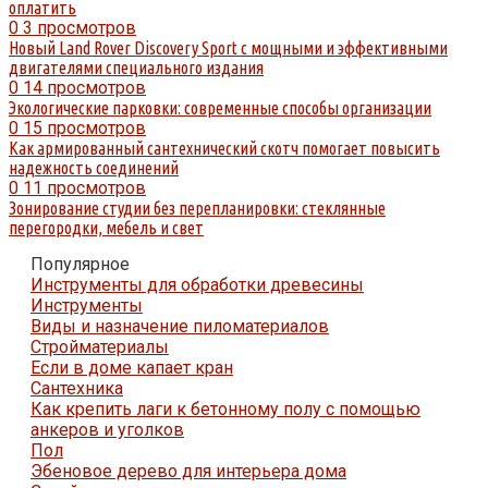
оплатить
0
3 просмотров
Новый Land Rover Discovery Sport с мощными и эффективными
двигателями специального издания
0
14 просмотров
Экологические парковки: современные способы организации
0
15 просмотров
Как армированный сантехнический скотч помогает повысить
надежность соединений
0
11 просмотров
Зонирование студии без перепланировки: стеклянные
перегородки, мебель и свет
Популярное
Инструменты для обработки древесины
Инструменты
Виды и назначение пиломатериалов
Стройматериалы
Если в доме капает кран
Сантехника
Как крепить лаги к бетонному полу с помощью
анкеров и уголков
Пол
Эбеновое дерево для интерьера дома