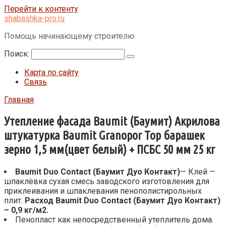
Перейти к контенту
shabashka-pro.ru
Помощь начинающему строителю
Поиск:
Карта по сайту
Связь
Главная
Утепление фасада Baumit (Баумит) Акрилова
штукатурка Baumit Granopor Top барашек
зерно 1,5 мм(цвет белый) + ПСБС 50 мм 25 кг
Baumit
Duo
Contact
(Баумит Дуо Контакт)
— Клей —
шпаклёвка сухая смесь заводского изготовления для
приклеивания и шпаклевания пенополистирольных
плит.
Расход Baumit Duo Contact (Баумит Дуо Контакт)
– 0,9 кг/м2.
Пенопласт как непосредственный утеплитель дома.