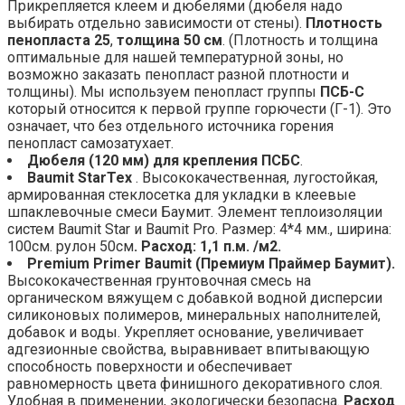
Прикрепляется клеем и дюбелями (дюбеля надо
выбирать отдельно зависимости от стены).
Плотность
пенопласта 25
,
толщина 50 см
. (Плотность и толщина
оптимальные для нашей температурной зоны, но
возможно заказать пенопласт разной плотности и
толщины). Мы используем пенопласт группы
ПСБ-С
который относится к первой группе горючести (Г-1). Это
означает, что без отдельного источника горения
пенопласт самозатухает.
Дюбеля (120 мм) для крепления ПСБС
.
Baumit StarTex
. Высококачественная, лугостойкая,
армированная стеклосетка для укладки в клеевые
шпаклевочные смеси Баумит. Элемент теплоизоляции
систем Baumit Star и Baumit Pro. Размер: 4*4 мм., ширина:
100см. рулон 50см
. Расход: 1,1 п.м. /м2.
Premium Primer Baumit (Премиум Праймер Баумит).
Высококачественная грунтовочная смесь на
органическом вяжущем с добавкой водной дисперсии
силиконовых полимеров, минеральных наполнителей,
добавок и воды. Укрепляет основание, увеличивает
адгезионные свойства, выравнивает впитывающую
способность поверхности и обеспечивает
равномерность цвета финишного декоративного слоя.
Удобная в применении, экологически безопасна.
Расход