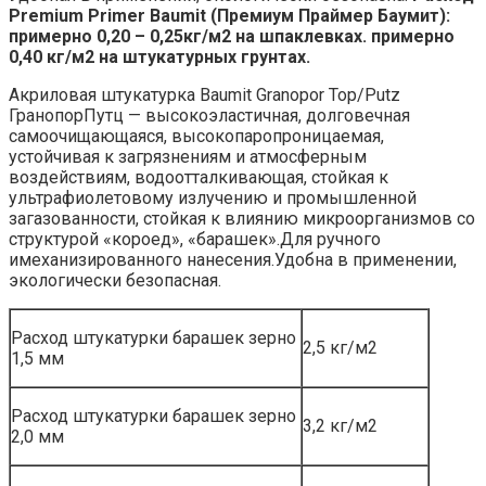
Premium Primer Baumit (Премиум Праймер Баумит):
примерно 0,20 – 0,25кг/м2 на шпаклевках. примерно
0,40 кг/м2 на штукатурных грунтах.
Акриловая штукатурка Baumit Granopor Top/Putz
ГранопорПутц — высокоэластичная, долговечная
самоочищающаяся, высокопаропроницаемая,
устойчивая к загрязнениям и атмосферным
воздействиям, водоотталкивающая, стойкая к
ультрафиолетовому излучению и промышленной
загазованности, стойкая к влиянию микроорганизмов со
структурой «короед», «барашек».Для ручного
имеханизированного нанесения.Удобна в применении,
экологически безопасная.
Расход штукатурки барашек зерно
2,5 кг/м2
1,5 мм
Расход штукатурки барашек зерно
3,2 кг/м2
2,0 мм