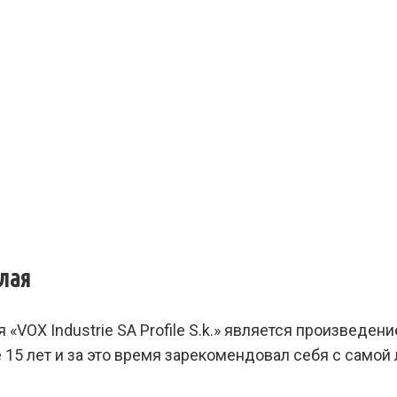
лая
ля
«
VOX Industrie SA Profile S.k
.» является произведени
 15 лет и за это время зарекомендовал себя с само