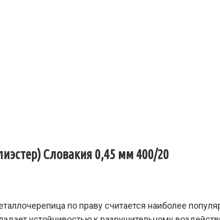
эстер) Словакия 0,45 мм 400/20
еталлочерепица по праву считается наиболее популя
обладает устойчивостью к разрушительному воздейст