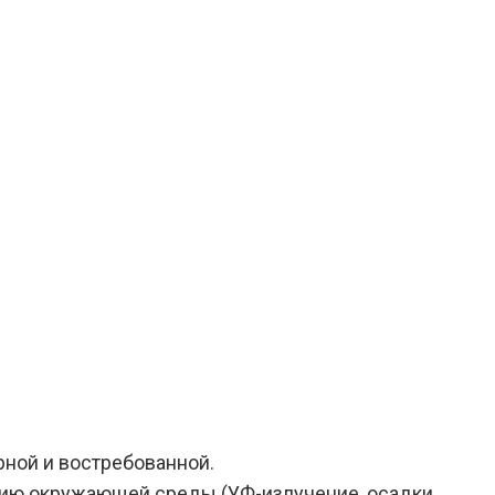
рной и востребованной.
вию окружающей среды (УФ-излучение, осадки,