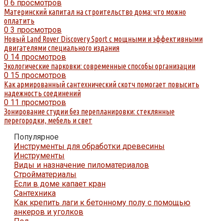
0
6 просмотров
Материнский капитал на строительство дома: что можно
оплатить
0
3 просмотров
Новый Land Rover Discovery Sport с мощными и эффективными
двигателями специального издания
0
14 просмотров
Экологические парковки: современные способы организации
0
15 просмотров
Как армированный сантехнический скотч помогает повысить
надежность соединений
0
11 просмотров
Зонирование студии без перепланировки: стеклянные
перегородки, мебель и свет
Популярное
Инструменты для обработки древесины
Инструменты
Виды и назначение пиломатериалов
Стройматериалы
Если в доме капает кран
Сантехника
Как крепить лаги к бетонному полу с помощью
анкеров и уголков