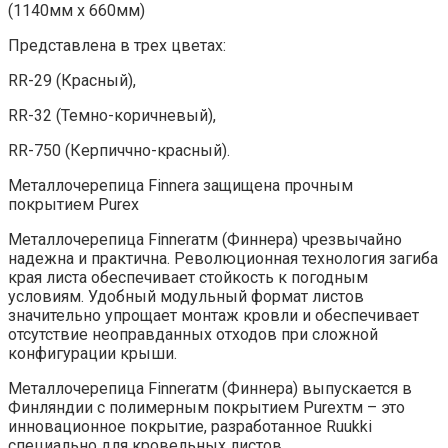
(1140мм х 660мм)
Представлена в трех цветах:
RR-29 (Красный),
RR-32 (Темно-коричневый),
RR-750 (Керпиччно-красный).
Металлочерепица Finnera защищена прочным
покрытием Purex
Металлочерепица Finnera
тм
(Финнера) чрезвычайно
надежна и практична. Революционная технология загиба
края листа обеспечивает стойкость к погодным
условиям. Удобный модульный формат листов
значительно упрощает монтаж кровли и обеспечивает
отсутствие неоправданных отходов при сложной
конфигурации крыши.
Металлочерепица Finneraтм (Финнера) выпускается в
Финляндии с полимерным покрытием Purexтм – это
инновационное покрытие, разработанное Ruukki
специально для кровельных листов.