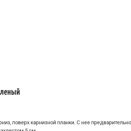
Зеленый
рниз, поверх карнизной планки. С нее предварительн
ахлестом 5 см.