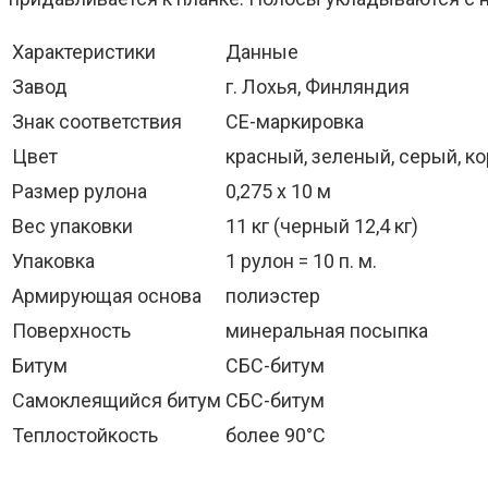
Характеристики
Данные
Завод
г. Лохья, Финляндия
Знак соответствия
СЕ-маркировка
Цвет
красный, зеленый, серый, к
Размер рулона
0,275 х 10 м
Вес упаковки
11 кг (черный 12,4 кг)
Упаковка
1 рулон = 10 п. м.
Армирующая основа
полиэстер
Поверхность
минеральная посыпка
Битум
СБС-битум
Самоклеящийся битум
СБС-битум
Теплостойкость
более 90°C