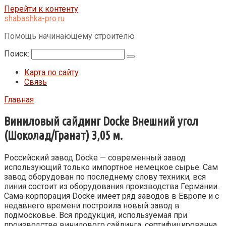
Перейти к контенту
shabashka-pro.ru
Помощь начинающему строителю
Поиск:
Карта по сайту
Связь
Главная
Виниловый сайдинг Docke Внешний угол
(Шоколад/Гранат) 3,05 м.
Российский завод
Döcke —
современный завод
использующий только импортное немецкое сырье. Сам
завод оборудован по последнему слову техники, вся
линия состоит из оборудования производства Германии.
Сама корпорация Döcke имеет ряд заводов в Европе и с
недавнего времени построила новый завод в
подмосковье. Вся продукция, используемая при
производстве винилового сайдинга, сертифицированна