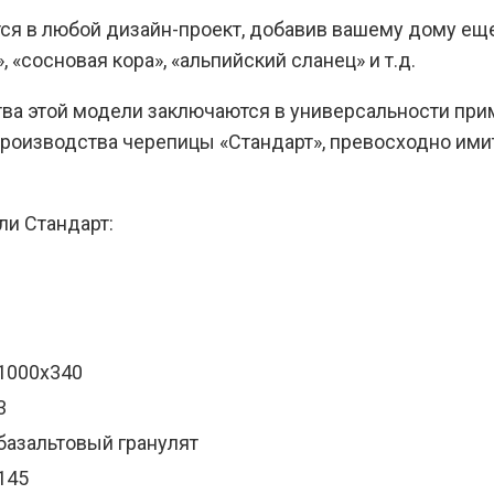
я в любой дизайн-проект, добавив вашему дому еще 
 «сосновая кора», «альпийский сланец» и т.д.
а этой модели заключаются в универсальности приме
производства черепицы «Стандарт», превосходно ими
ли Стандарт:
1000х340
3
базальтовый гранулят
145