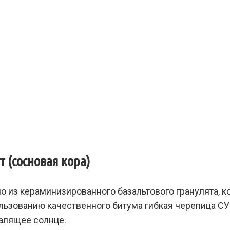
 (сосновая кора)
из кераминизированного базальтового гранулята, ко
ользованию качественного битума гибкая черепица С
алящее солнце.