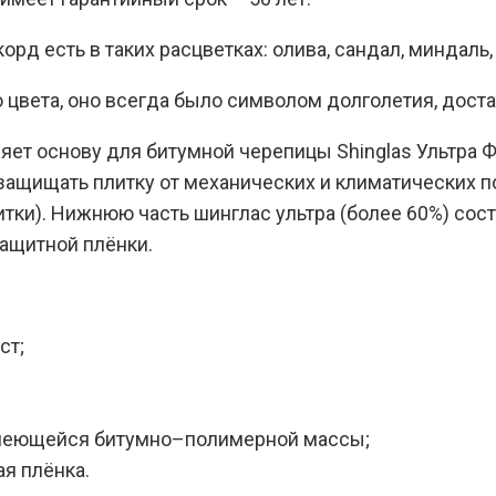
рд есть в таких расцветках: олива, сандал, миндаль,
 цвета, оно всегда было символом долголетия, доста
яет основу для битумной черепицы Shinglas Ультра 
о защищать плитку от механических и климатических
литки). Нижнюю часть шинглас ультра (более 60%) с
ащитной плёнки.
ст;
клеющейся битумно–полимерной массы;
я плёнка.