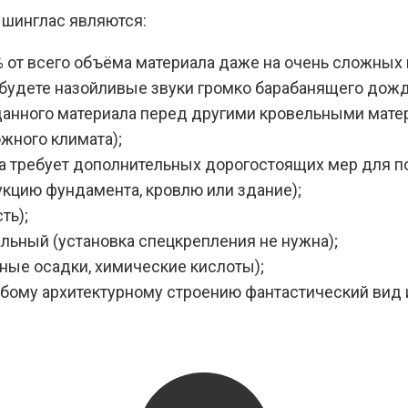
шинглас являются:
% от всего объёма материала даже на очень сложных
абудете назойливые звуки громко барабанящего дождя
анного материала перед другими кровельными матер
ожного климата);
на требует дополнительных дорогостоящих мер для 
укцию фундамента, кровлю или здание);
ть);
ьный (установка спецкрепления не нужна);
ные осадки, химические кислоты);
бому архитектурному строению фантастический вид 