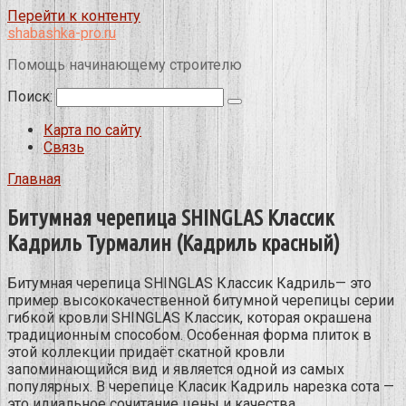
Перейти к контенту
shabashka-pro.ru
Помощь начинающему строителю
Поиск:
Карта по сайту
Связь
Главная
Битумная черепица SHINGLAS Классик
Кадриль Турмалин (Кадриль красный)
Битумная черепица
SHINGLAS Классик Кадриль
— это
пример высококачественной битумной черепицы серии
гибкой кровли SHINGLAS Классик, которая окрашена
традиционным способом. Особенная форма плиток в
этой коллекции придаёт скатной кровли
запоминающийся вид и является одной из самых
популярных. В черепице Класик Кадриль нарезка сота —
это идиальное сочитание цены и качества.