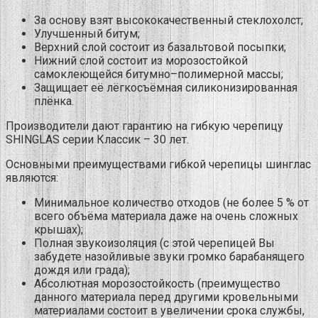
За основу взят высококачественный стеклохолст;
Улучшенный битум;
Верхний слой состоит из базальтовой посыпки;
Нижний слой состоит из морозостойкой
самоклеющейся битумно–полимерной массы;
Защищает её лёгкосъёмная силиконизированная
плёнка.
Производители дают гарантию на гибкую черепицу
SHINGLAS серии Классик – 30 лет.
Основными преимуществами гибкой черепицы шинглас
являются:
Минимальное количество отходов (не более 5 % от
всего объёма материала даже на очень сложных
крышах);
Полная звукоизоляция (с этой черепицей Вы
забудете назойливые звуки громко барабанящего
дождя или града);
Абсолютная морозостойкость (преимущество
данного материала перед другими кровельными
материалами состоит в увеличении срока службы,