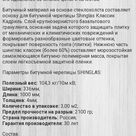
Битумный материал на основе стеклохолста составляет
основу для битумной черепицы Shinglas Классик
Кадриль. Слой крупнозернистого базальтового
гранулянта, основная задача которого защищать плитку
от механических и климатических повреждений и
формировать разнообразные цветовые оттенки,
покрывает поверхность гонта (плитки). Нижнюю часть
шинглас классик (более 60%) составляет морозостойкая
самоклеющаяся битумно-полимерная масса, покрытая
слоем лёгкосъёмной защитной плёнки.
Параметры битумной черепицы SHINGLAS:
Полезный вес:
104,3 кг/10м кВ;
Ширина:
336мм;
Длина:
1000 мм;
Толщина:
4мм;
Количество в упаковке:
3,00 м2;
Предел прочности на разрыв:
2100 гр;
Страна производитель:
Россия;
Гарантия производителя:
30 лет.
Состав: