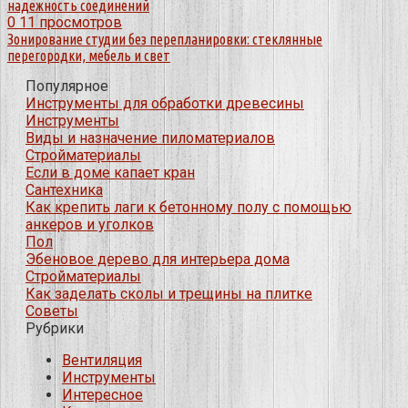
надежность соединений
0
11 просмотров
Зонирование студии без перепланировки: стеклянные
перегородки, мебель и свет
Популярное
Инструменты для обработки древесины
Инструменты
Виды и назначение пиломатериалов
Стройматериалы
Если в доме капает кран
Сантехника
Как крепить лаги к бетонному полу с помощью
анкеров и уголков
Пол
Эбеновое дерево для интерьера дома
Стройматериалы
Как заделать сколы и трещины на плитке
Советы
Рубрики
Вентиляция
Инструменты
Интересное