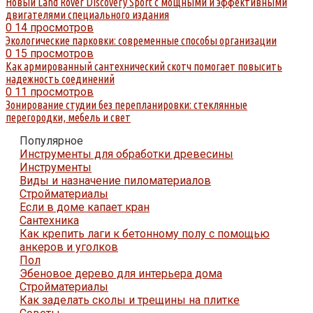
Новый Land Rover Discovery Sport с мощными и эффективными
двигателями специального издания
0
14 просмотров
Экологические парковки: современные способы организации
0
15 просмотров
Как армированный сантехнический скотч помогает повысить
надежность соединений
0
11 просмотров
Зонирование студии без перепланировки: стеклянные
перегородки, мебель и свет
Популярное
Инструменты для обработки древесины
Инструменты
Виды и назначение пиломатериалов
Стройматериалы
Если в доме капает кран
Сантехника
Как крепить лаги к бетонному полу с помощью
анкеров и уголков
Пол
Эбеновое дерево для интерьера дома
Стройматериалы
Как заделать сколы и трещины на плитке