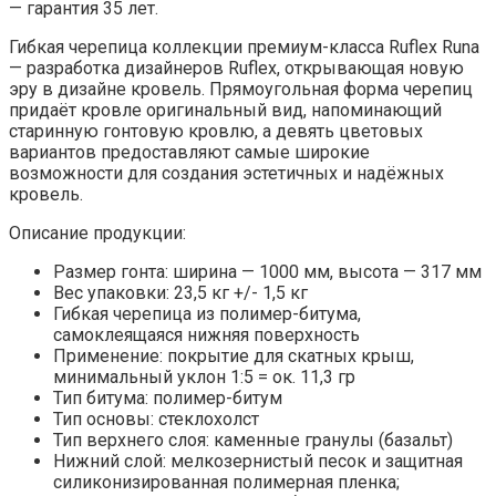
—
гарантия 35 лет.
Гибкая черепица коллекции премиум-класса Ruflex Runa
— разработка дизайнеров Ruflex, открывающая новую
эру в дизайне кровель. Прямоугольная форма черепиц
придаёт кровле оригинальный вид, напоминающий
старинную гонтовую кровлю, а девять цветовых
вариантов предоставляют самые широкие
возможности для создания эстетичных и надёжных
кровель.
Описание продукции
:
Размер гонта:
ширина — 1000 мм, высота — 317 мм
Вес упаковки: 23,5 кг +/- 1,5 кг
Гибкая черепица из полимер-битума,
самоклеящаяся нижняя поверхность
Применение: покрытие для скатных крыш,
минимальный уклон 1:5 = ок. 11,3 гр
Тип битума: полимер-битум
Тип основы: стеклохолст
Тип верхнего слоя: каменные гранулы (базальт)
Нижний слой: мелкозернистый песок и защитная
силиконизированная полимерная пленка;