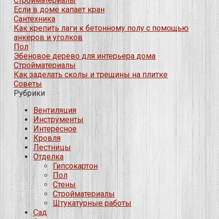
Стройматериалы
Если в доме капает кран
Сантехника
Как крепить лаги к бетонному полу с помощью
анкеров и уголков
Пол
Эбеновое дерево для интерьера дома
Стройматериалы
Как заделать сколы и трещины на плитке
Советы
Рубрики
Вентиляция
Инструменты
Интересное
Кровля
Лестницы
Отделка
Гипсокартон
Пол
Стены
Стройматериалы
Штукатурные работы
Сад