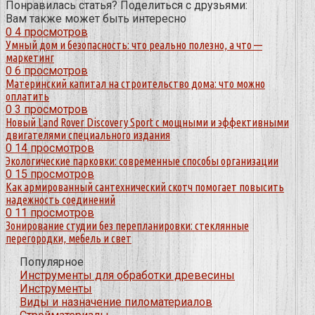
Понравилась статья? Поделиться с друзьями:
Вам также может быть интересно
0
4 просмотров
Умный дом и безопасность: что реально полезно, а что —
маркетинг
0
6 просмотров
Материнский капитал на строительство дома: что можно
оплатить
0
3 просмотров
Новый Land Rover Discovery Sport с мощными и эффективными
двигателями специального издания
0
14 просмотров
Экологические парковки: современные способы организации
0
15 просмотров
Как армированный сантехнический скотч помогает повысить
надежность соединений
0
11 просмотров
Зонирование студии без перепланировки: стеклянные
перегородки, мебель и свет
Популярное
Инструменты для обработки древесины
Инструменты
Виды и назначение пиломатериалов